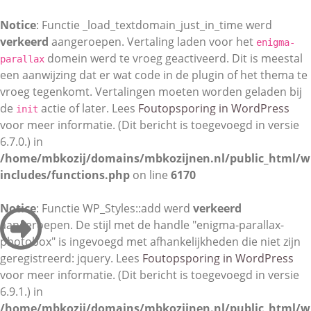
Notice
: Functie _load_textdomain_just_in_time werd
verkeerd
aangeroepen. Vertaling laden voor het
enigma-
domein werd te vroeg geactiveerd. Dit is meestal
parallax
een aanwijzing dat er wat code in de plugin of het thema te
vroeg tegenkomt. Vertalingen moeten worden geladen bij
de
actie of later. Lees
Foutopsporing in WordPress
init
voor meer informatie. (Dit bericht is toegevoegd in versie
6.7.0.) in
/home/mbkozij/domains/mbkozijnen.nl/public_html/w
includes/functions.php
on line
6170
Notice
: Functie WP_Styles::add werd
verkeerd
aangeroepen. De stijl met de handle "enigma-parallax-
photobox" is ingevoegd met afhankelijkheden die niet zijn
geregistreerd: jquery. Lees
Foutopsporing in WordPress
voor meer informatie. (Dit bericht is toegevoegd in versie
6.9.1.) in
/home/mbkozij/domains/mbkozijnen.nl/public_html/w