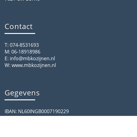
Contact
T: 074-8531693
M: 06-18918986
E: info@mbkozijnen.nl
W: www.mbkozijnen.nl
Gegevens
IBAN: NL60INGB0007190229
BTW: NL171995715B01
KVK: 65591747