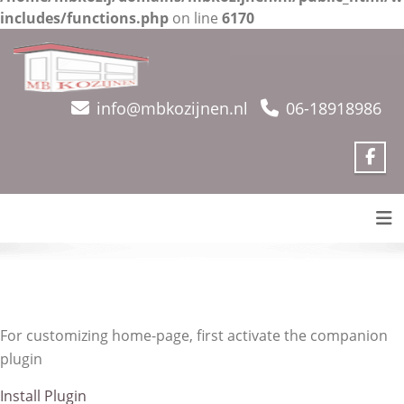
includes/functions.php
on line
6170
Skip
to
content
info@mbkozijnen.nl
06-18918986
Tog
For customizing home-page, first activate the companion
plugin
Install Plugin