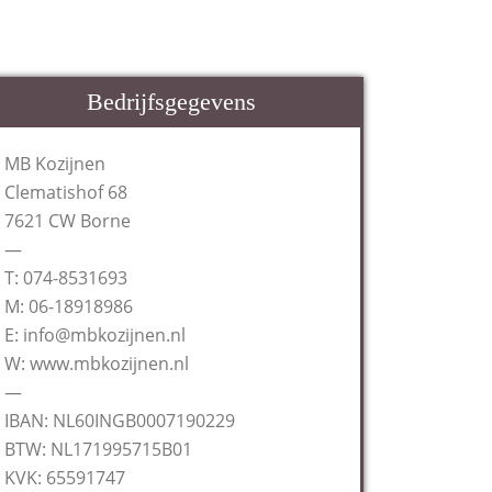
Bedrijfsgegevens
MB Kozijnen
Clematishof 68
7621 CW Borne
—
T: 074-8531693
M: 06-18918986
E: info@mbkozijnen.nl
W: www.mbkozijnen.nl
—
IBAN: NL60INGB0007190229
BTW: NL171995715B01
KVK: 65591747