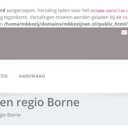
erd
aangeroepen. Vertaling laden voor het
d
enigma-parallax
roeg tegenkomt. Vertalingen moeten worden geladen bij de
in
in
/home/mbkozij/domains/mbkozijnen.nl/public_html/
TEN
AANVRAAG
en regio Borne
gio Borne